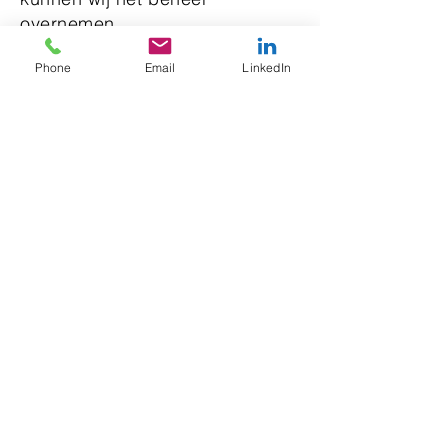
overnemen.
Phone
Email
LinkedIn
Is het verhuizen van een
domeinnaam
ingewikkeld?
Dat valt wel mee. Je hebt een
transfercode nodig die je
meestal heel eenvoudig kan
opvragen bij je huidige registrar.
Met die code en jouw gegevens
zal de nieuwe registrar alles
voor jou in orde brengen.