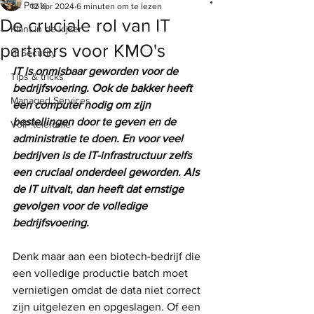
All Posts
12 apr 2024
6 minuten om te lezen
De cruciale rol van IT
Klant in de kijker
partners voor KMO's
IT Security
IT is onmisbaar geworden voor de 
Tips & tricks
bedrijfsvoering. Ook de bakker heeft 
Managed Services
een computer nodig om zijn 
bestellingen door te geven en de 
VoIP telefonie
administratie te doen. En voor veel 
bedrijven is de IT-infrastructuur zelfs 
een cruciaal onderdeel geworden. Als 
de IT uitvalt, dan heeft dat ernstige 
gevolgen voor de volledige 
bedrijfsvoering.
Denk maar aan een biotech-bedrijf die 
een volledige productie batch moet 
vernietigen omdat de data niet correct 
zijn uitgelezen en opgeslagen. Of een 