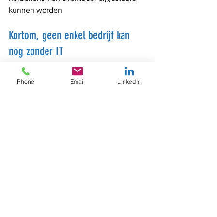
kunnen worden
Kortom, geen enkel bedrijf kan 
nog zonder IT
En als IT een cruciaal onderdeel is van 
jouw bedrijfsvoering, dan ga je best op 
Phone
Email
LinkedIn
zoek naar een partner die de juiste 
kennis en expertise in huis heeft om jou 
te ondersteunen op de vlakken waar je 
ondersteuning nodig 
hebt.Je
 hoeft 
immers niet alles zelf te doen. Weeg 
zorgvuldig af wat voor jou belangrijk is 
in de samenwerking en ga op zoek naar 
een partner (of meerdere partners) waar 
je een duurzame samenwerking mee 
aan kunt gaan.
Zodat jouw IT-infrastructuur de motor 