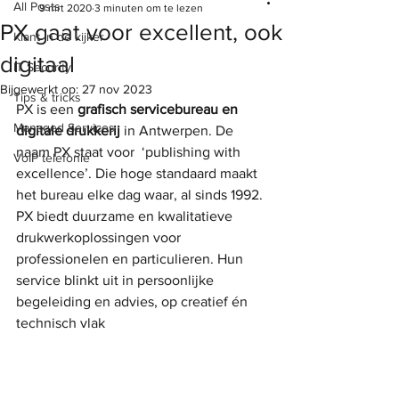
All Posts
9 mrt 2020
3 minuten om te lezen
PX gaat voor excellent, ook
Klant in de kijker
digitaal
IT Security
Bijgewerkt op:
27 nov 2023
Tips & tricks
PX is een 
grafisch servicebureau en 
Managed Services
digitale drukkerij
 in Antwerpen. De 
naam PX staat voor  ‘publishing with 
VoIP telefonie
excellence’. Die hoge standaard maakt 
het bureau elke dag waar, al sinds 1992. 
PX biedt duurzame en kwalitatieve 
drukwerkoplossingen voor 
professionelen en particulieren. Hun 
service blinkt uit in persoonlijke 
begeleiding en advies, op creatief én 
technisch vlak