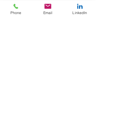
Phone
Email
LinkedIn
Wat de toekomst betreft, staat PX 
volgens Dirk voor verschillende 
uitdagingen
.
“Ten eerste is dat inspelen op de 
grillen 
van de economie
. Wij zijn een 
belangrijke marketingpartner voor heel 
wat grote bedrijven. Als de 