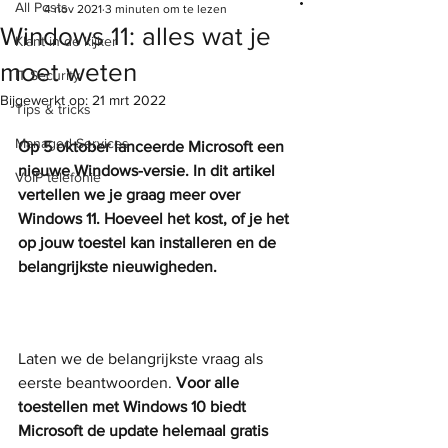
All Posts
4 nov 2021
3 minuten om te lezen
Windows 11: alles wat je
Klant in de kijker
moet weten
IT Security
Bijgewerkt op:
21 mrt 2022
Tips & tricks
Managed Services
Op 5 oktober lanceerde Microsoft een 
nieuwe Windows-versie. In dit artikel 
VoIP telefonie
vertellen we je graag meer over 
Windows 11. Hoeveel het kost, of je het 
op jouw toestel kan installeren en de 
belangrijkste nieuwigheden.
Laten we de belangrijkste vraag als 
eerste beantwoorden. 
Voor alle 
toestellen met Windows 10 biedt 
Microsoft de update helemaal gratis 