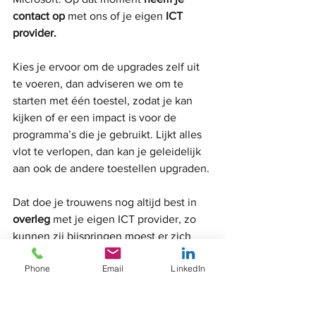
contact op
 met ons of je eigen
 ICT 
provider.
Kies je ervoor om de upgrades zelf uit 
te voeren, dan adviseren we om te 
starten met één toestel, zodat je kan 
kijken of er een impact is voor de 
programma’s die je gebruikt. Lijkt alles 
vlot te verlopen, dan kan je geleidelijk 
aan ook de andere toestellen upgraden. 
Dat doe je trouwens nog altijd best in 
overleg 
met je eigen ICT provider, zo 
kunnen zij bijspringen moest er zich 
toch een probleem voordoen. Of je 
Phone
Email
LinkedIn
vraagt hen om het volledige proces van 
A-Z mee te begeleiden, op die manier 
ben je zeker van de beste 